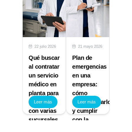
lio 2026
22 julio 2026
21 mayo 2026
29 abr
ón de
Qué buscar
Plan de
Multa
entes:
al contratar
emergencias
STPS:
un servicio
en una
NOM 
ece la
médico en
empresa:
Segur
planta para
cómo
e Hig
cional
empresas
implementarlo
que 
 más
Leer más
Leer más
Leer
con varias
y cumplir
sanci
esa
sucursales
con la
gener
normativa