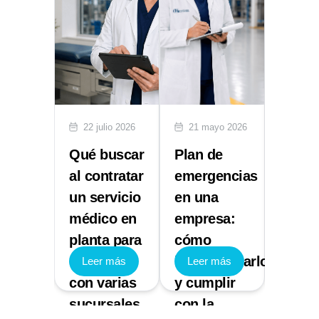
lio 2026
22 julio 2026
21 mayo 2026
29 abr
ón de
Qué buscar
Plan de
Multa
entes:
al contratar
emergencias
STPS:
un servicio
en una
NOM 
ece la
médico en
empresa:
Segur
planta para
cómo
e Hig
cional
empresas
implementarlo
que 
 más
Leer más
Leer más
Leer
con varias
y cumplir
sanci
esa
sucursales
con la
gener