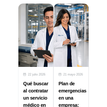
lio 2026
22 julio 2026
21 mayo 2026
29 abr
ón de
Qué buscar
Plan de
Multa
entes:
al contratar
emergencias
STPS:
un servicio
en una
NOM 
ece la
médico en
empresa:
Segur