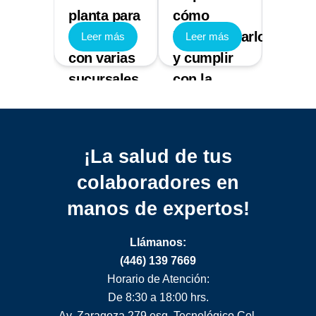
planta para
cómo
e Hig
cional
empresas
implementarlo
que 
 más
Leer más
Leer más
Leer
con varias
y cumplir
sanci
esa
sucursales
con la
gener
normativa
¡La salud de tus
colaboradores
en
manos de expertos!
Llámanos:
(446) 139 7669
Horario de Atención:
De 8:30 a 18:00 hrs.
Av. Zaragoza 279 esq. Tecnológico Col.