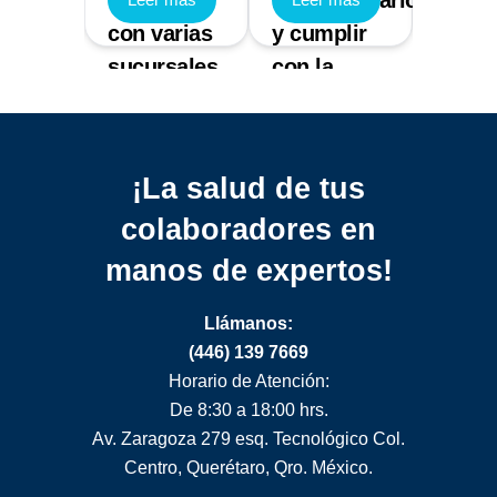
cional
empresas
implementarlo
que 
con varias
y cumplir
sanci
esa
sucursales
con la
gener
normativa
¡La salud de tus
colaboradores
en
manos de expertos!
Llámanos:
(446) 139 7669
Horario de Atención:
De 8:30 a 18:00 hrs.
Av. Zaragoza 279 esq. Tecnológico Col.
Centro, Querétaro, Qro. México.