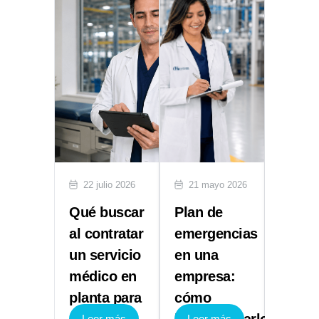
lio 2026
22 julio 2026
21 mayo 2026
29 abr
ón de
Qué buscar
Plan de
Multa
entes:
al contratar
emergencias
STPS:
un servicio
en una
NOM 
ece la
médico en
empresa:
Segur
planta para
cómo
e Hig
 más
Leer más
Leer más
Leer