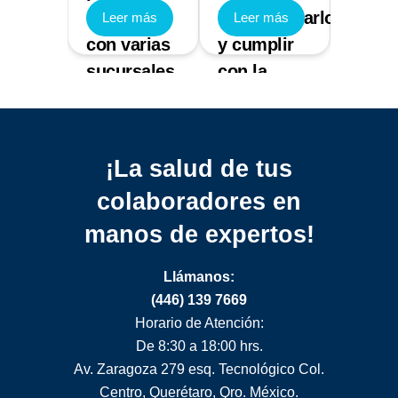
cional
empresas
implementarlo
que 
 más
Leer más
Leer más
Leer
con varias
y cumplir
sanci
esa
sucursales
con la
gener
normativa
¡La salud de tus
colaboradores
en
manos de expertos!
Llámanos:
(446) 139 7669
Horario de Atención:
De 8:30 a 18:00 hrs.
Av. Zaragoza 279 esq. Tecnológico Col.
Centro, Querétaro, Qro. México.