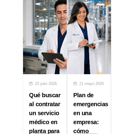
lio 2026
22 julio 2026
21 mayo 2026
29 abr
ón de
Qué buscar
Plan de
Multa
entes:
al contratar
emergencias
STPS:
un servicio
en una
NOM 
ece la
médico en
empresa:
Segur
planta para
cómo
e Hig