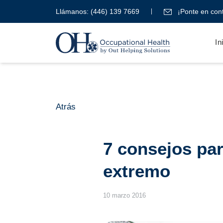
Llámanos:
(446) 139 7669
¡Ponte en cont
In
Atrás
7 consejos par
extremo
10 marzo 2016