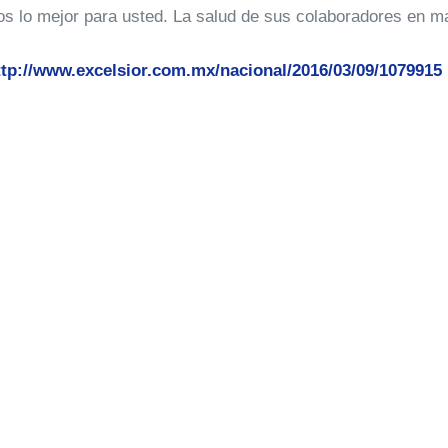
s lo mejor para usted. La salud de sus colaboradores en m
ttp://www.excelsior.com.mx/nacional/2016/03/09/1079915
¿Deseas aumentar la
productividad y reducir el est
en el trabajo?
Únete a nuestra comunidad de oyentes y obtén consejos 