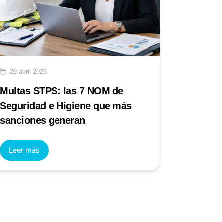
29 abril 2026
27 abril 
Multas STPS: las 7 NOM de
Día Mun
Seguridad e Higiene que más
Salud en
sanciones generan
para la
Leer más
Leer má