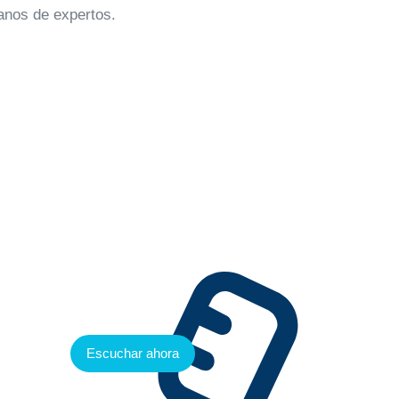
anos de expertos.
rés
Escuchar ahora
de