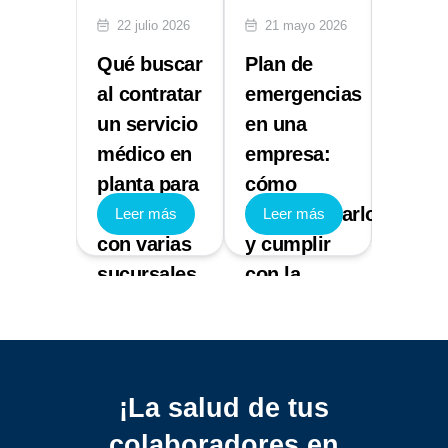
lio 2026
22 julio 2026
21 mayo 2026
29 abr
ón de
Qué buscar
Plan de
Multa
entes:
al contratar
emergencias
STPS:
un servicio
en una
NOM 
ece la
médico en
empresa:
Segur
planta para
cómo
e Hig
cional
empresas
implementarlo
que 
 más
Leer más
Leer más
Leer
con varias
y cumplir
sanci
esa
sucursales
con la
gener
normativa
¡La salud de tus
colaboradores
en