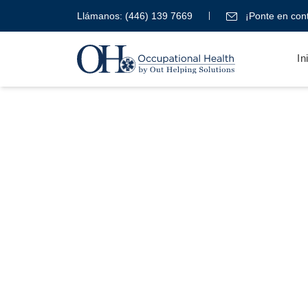
Llámanos:
(446) 139 7669
¡Ponte en cont
In
Blog
Occupati
Health