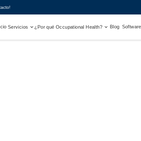
acto!
icio
Blog
Softwar
Servicios
¿Por qué Occupational Health?
onal