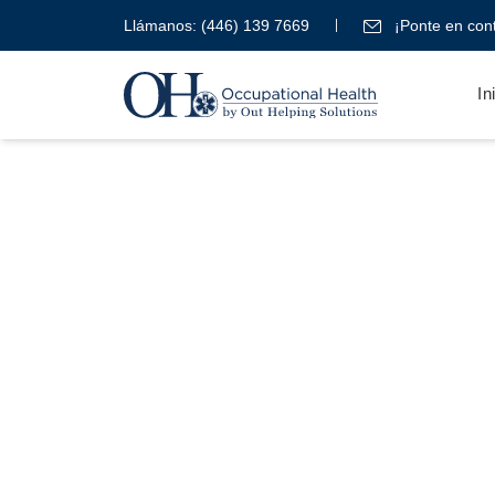
Llámanos:
(446) 139 7669
¡Ponte en cont
In
Blog
Occupati
Health