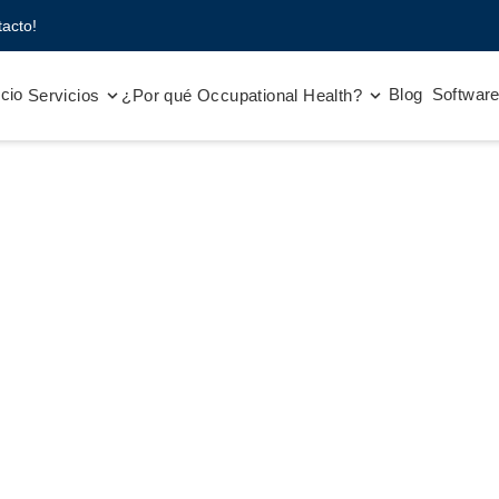
acto!
icio
Blog
Softwar
Servicios
¿Por qué Occupational Health?
onal